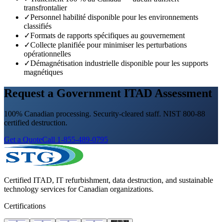
transfrontalier
✓
Personnel habilité disponible pour les environnements
classifiés
✓
Formats de rapports spécifiques au gouvernement
✓
Collecte planifiée pour minimiser les perturbations
opérationnelles
✓
Démagnétisation industrielle disponible pour les supports
magnétiques
Request a Government ITAD Assessment
100% Canadian processing. Security-cleared staff. NIST 800-88
certified destruction.
Get a Quote
Call 1-855-489-0795
Certified ITAD, IT refurbishment, data destruction, and sustainable
technology services for Canadian organizations.
Certifications