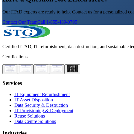
Our ITAD experts are ready to help. Contact us for a personalized con
Contact Our Team
Call 1-855-489-0795
Certified ITAD, IT refurbishment, data destruction, and sustainable t
Certifications
Services
IT Equipment Refurbishment
IT Asset Disposition
Data Security & Destruction
IT Provisioning & Deployment
Reuse Solutions
Data Centre Solutions
Industries