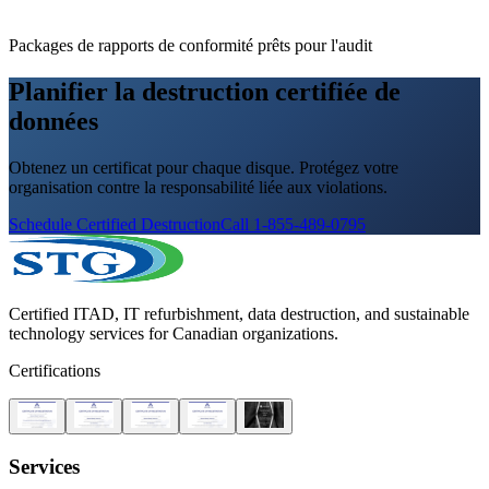
Packages de rapports de conformité prêts pour l'audit
Planifier la destruction certifiée de
données
Obtenez un certificat pour chaque disque. Protégez votre
organisation contre la responsabilité liée aux violations.
Schedule Certified Destruction
Call 1-855-489-0795
Certified ITAD, IT refurbishment, data destruction, and sustainable
technology services for Canadian organizations.
Certifications
Services